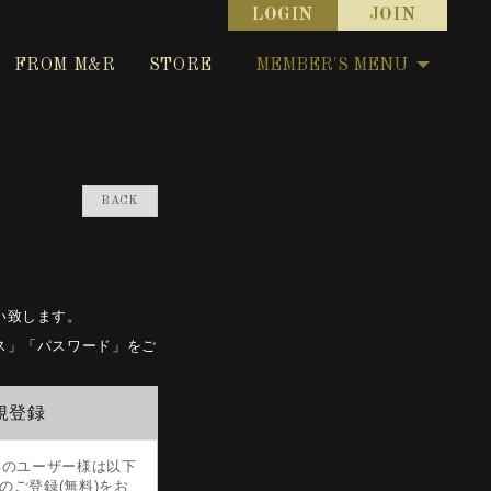
LOGIN
JOIN
FROM M&R
STORE
MEMBER'S MENU
BACK
願い致します。
レス」「パスワード」をご
新規登録
未取得のユーザー様は以下
のご登録(無料)をお