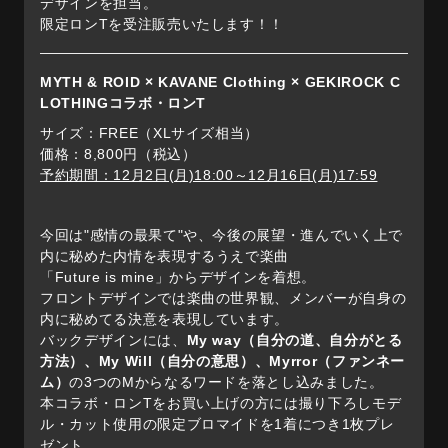
デザインを担当。
限定ロンTを受注販売いたします！！
MYTH & ROID × KAVANE Clothing × GEKIROCK C
LOTHINGコラボ・ロンT
サイズ：FREE（XLサイズ相当）
価格：8,800円（税込）
予約期間：12月2日(月)18:00～12月16日(月)17:59
今回は"感情の最果て"や、今後の展望・進んでいく上で
内に秘めた内情を表現するうえで楽曲
「Future is mine」からデザインを着想。
フロントデザインでは楽曲の世界観、メンバーが自身の
内に秘めてる決意を表現しています。
バックデザインには、
My way（自分の道、自分がとる
方法）、My Will（自分の意思）、Myrror（ファンネー
ム）
の3つのMからなるワードを落とし込みました。
本コラボ・ロンTをお買い上げの方には撮り下ろしモデ
ル・カット使用の限定ブロマイドを1着につき1枚プレ
ゼント。