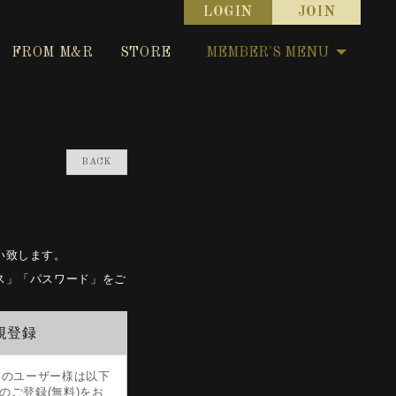
LOGIN
JOIN
FROM M&R
STORE
MEMBER'S MENU
BACK
願い致します。
レス」「パスワード」をご
新規登録
未取得のユーザー様は以下
のご登録(無料)をお