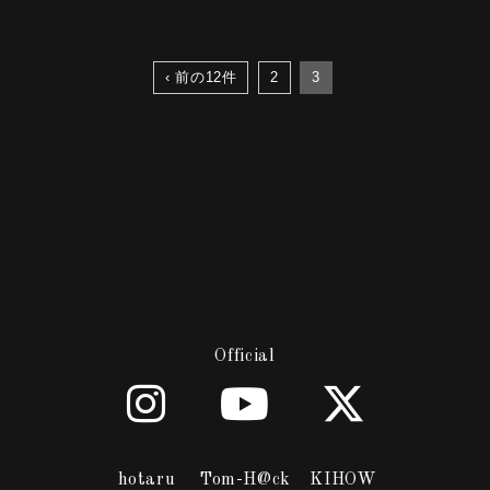
‹ 前の12件
2
3
Official
hotaru
Tom-H@ck
KIHOW