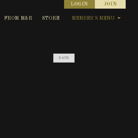
LOGIN
JOIN
FROM M&R
STORE
MEMBER'S MENU
BACK