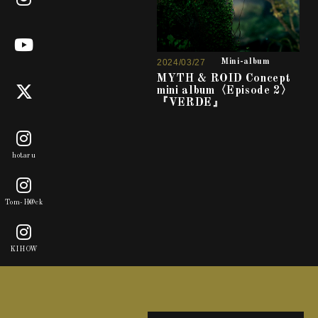
2024/03/27
Mini-album
MYTH & ROID Concept
mini album〈Episode 2〉
『VERDE』
hotaru
Tom-H@ck
KIHOW