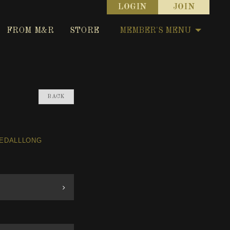
LOGIN
JOIN
FROM M&R
STORE
MEMBER'S MENU
BACK
EDALLLONG