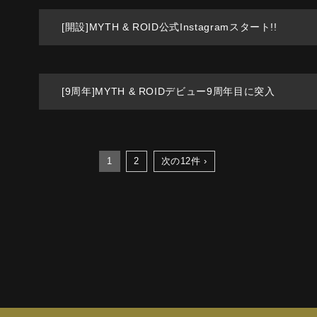
6
[開設]MYTH & ROID公式Instagramスタート!!
6
[9周年]MYTH & ROIDデビュー9周年目に突入
1
2
次の12件 ›