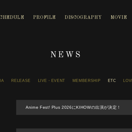
CHEDULE
PROFILE
DISCOGRAPHY
MOVIE
NEWS
IA
RELEASE
LIVE・EVENT
MEMBERSHIP
ETC
LOV
5
Anime Fest! Plus 2026にKIHOWの出演が決定！