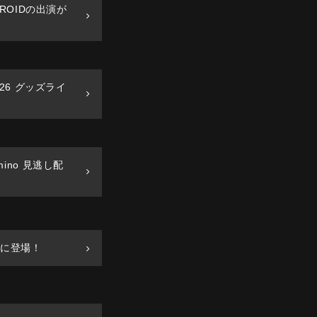
 & ROIDの出演が
g ’26 グッズライ
Lemino 見逃し配
ンに登場！