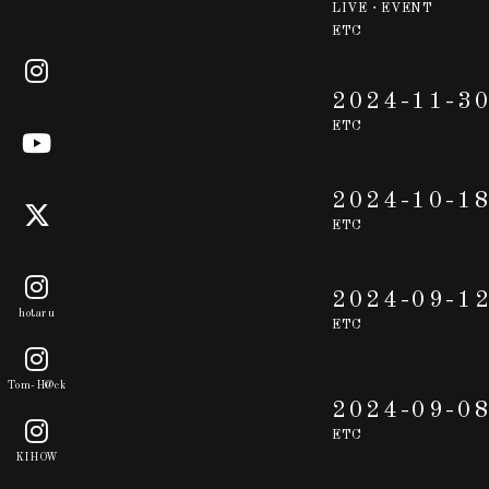
LIVE・EVENT
ETC
2024-11-3
ETC
2024-10-1
ETC
2024-09-1
hotaru
ETC
Tom-H@ck
2024-09-0
ETC
KIHOW